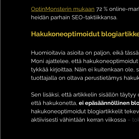
OptinMonsterin mukaan
 72 % online-mar
heidän parhain SEO-taktiikkansa.
Hakukoneoptimoidut blogiartikkel
Huomioitavia asioita on paljon, eikä tässä 
Moni ajattelee, että hakukoneoptimoidut bl
tykkää kirjoittaa. Näin ei kuitenkaan ole, si
tuottajalla on oltava perustietämys haku
Sen lisäksi, että artikkelin sisällön täyty
että hakukonetta, 
ei epäsäännöllinen bl
hakukoneoptimoidut blogiartikkelit tekevä
aktiivisesti vähintään kerran viikossa 
– to