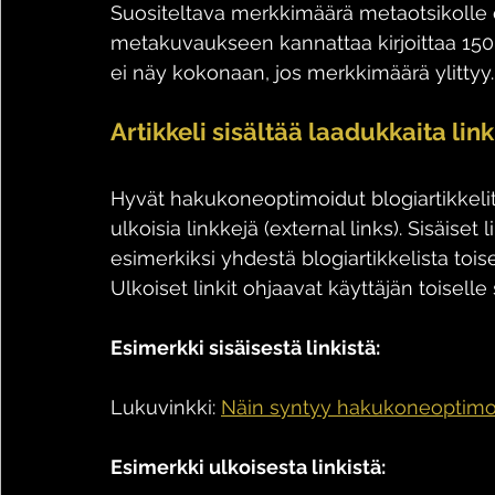
Suositeltava merkkimäärä metaotsikolle 
metakuvaukseen kannattaa kirjoittaa 150
ei näy kokonaan, jos merkkimäärä ylittyy.
Artikkeli sisältää laadukkaita lin
Hyvät hakukoneoptimoidut blogiartikkelit si
ulkoisia linkkejä (external links). Sisäiset l
esimerkiksi yhdestä blogiartikkelista toisee
Ulkoiset linkit ohjaavat käyttäjän toiselle 
Esimerkki sisäisestä linkistä:
Lukuvinkki: 
Näin syntyy hakukoneoptimoi
Esimerkki ulkoisesta linkistä: