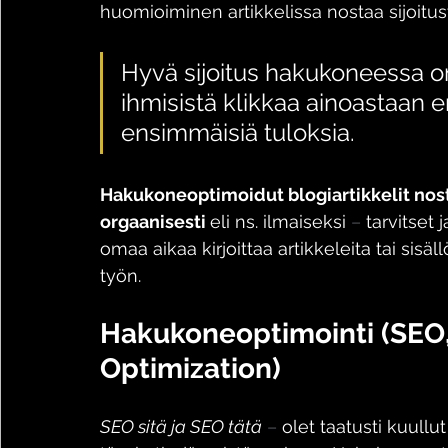
huomioiminen artikkelissa nostaa sijoitu
Hyvä sijoitus hakukoneessa on 
ihmisistä klikkaa ainoastaan
ensimmäisiä tuloksia.
Hakukoneoptimoidut blogiartikkelit nost
orgaanisesti 
eli ns. ilmaiseksi 
–
 tarvitset
omaa aikaa kirjoittaa artikkeleita tai sisä
työn.
Hakukoneoptimointi (SEO,
Optimization)
SEO sitä ja SEO tätä
–
 olet taatusti kuullu