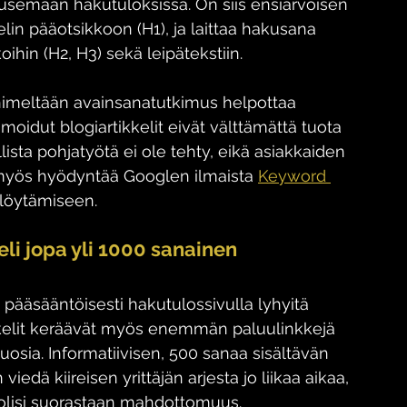
ousemaan hakutuloksissa. On siis ensiarvoisen 
elin pääotsikkoon (H1), ja laittaa hakusana 
hin (H2, H3) sekä leipätekstiin.
 nimeltään avainsanatutkimus helpottaa 
moidut blogiartikkelit eivät välttämättä tuota 
lista pohjatyötä ei ole tehty, eikä asiakkaiden 
 myös hyödyntää Googlen ilmaista 
Keyword 
löytämiseen.
 eli jopa yli 1000 sanainen
 pääsääntöisesti hakutulossivulla lyhyitä 
kkelit keräävät myös enemmän paluulinkkejä 
suosia. Informatiivisen, 500 sanaa sisältävän 
viedä kiireisen yrittäjän arjesta jo liikaa aikaa, 
 olisi suorastaan mahdottomuus.