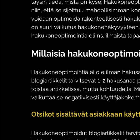
täysin tiedä, mistä on kyse. Hakukoneopti
niin, että se sijoittuu mahdollisimman ko
voidaan optimoida rakenteellisesti haku
on suuri vaikutus hakukonenäkyvyyteen. 
hakukoneoptimointia eli ns. ilmaista t
Millaisia hakukoneoptimoi
Hakukoneoptimointia ei ole ilman hakusa
blogiartikkelit tarvitsevat 1-2 hakusanaa 
toistaa artikkelissa, mutta kohtuudella. M
vaikuttaa se negatiivisesti käyttäjäkoke
Otsikot sisältävät asiakkaan kä
Hakukoneoptimoidut blogiartikkelit tarvi