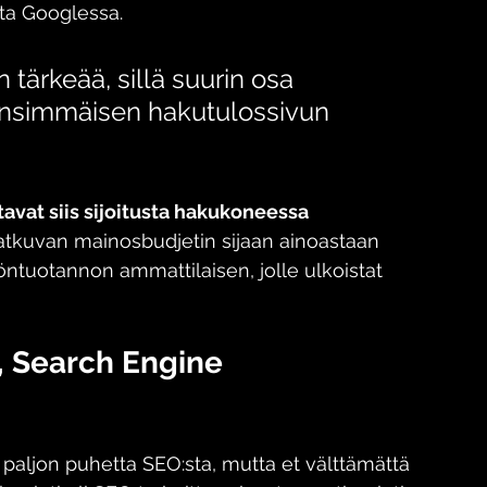
sta Googlessa.
tärkeää, sillä suurin osa 
 ensimmäisen hakutulossivun 
avat siis sijoitusta hakukoneessa 
 jatkuvan mainosbudjetin sijaan ainoastaan 
llöntuotannon ammattilaisen, jolle ulkoistat 
 Search Engine 
t paljon puhetta SEO:sta, mutta et välttämättä 