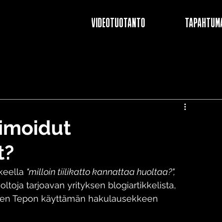
VIDEOTUOTANTO
TAPAHTUM
imoidut
t?
eella 
"milloin tiilikatto kannattaa huoltaa?",
ltoja tarjoavan yrityksen blogiartikkelista, 
lleen Tepon käyttämän hakulausekkeen 