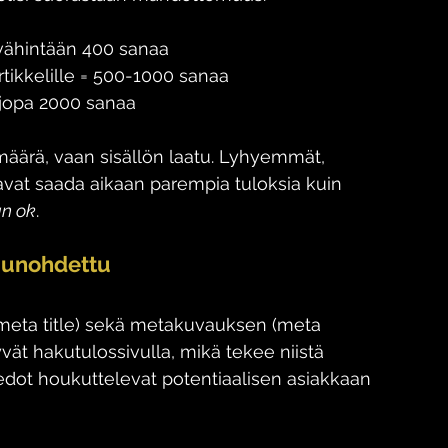
 vähintään 400 sanaa
rtikkelille = 500-1000 sanaa
= jopa 2000 sanaa
määrä, vaan sisällön laatu. Lyhyemmät, 
avat saada aikaan parempia tuloksia kuin 
an ok
.
a unohdettu
 (meta title) sekä metakuvauksen (meta 
vät hakutulossivulla, mikä tekee niistä 
iedot houkuttelevat potentiaalisen asiakkaan 