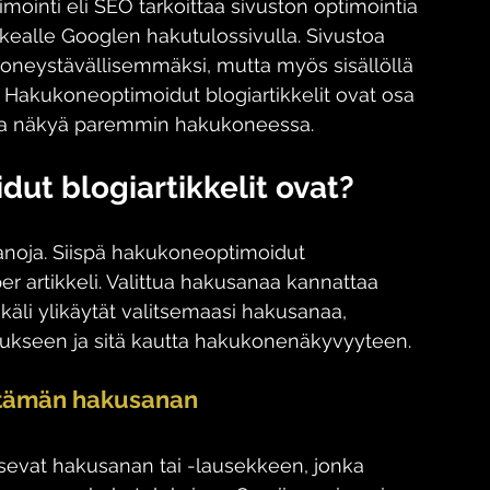
mointi eli SEO tarkoittaa sivuston optimointia 
rkealle Googlen hakutulossivulla. Sivustoa 
koneystävällisemmäksi, mutta myös sisällöllä 
Hakukoneoptimoidut blogiartikkelit ovat osa 
apaa näkyä paremmin hakukoneessa.
dut blogiartikkelit ovat?
noja. Siispä hakukoneoptimoidut 
per artikkeli. Valittua hakusanaa kannattaa 
ikäli ylikäytät valitsemaasi hakusanaa, 
mukseen ja sitä kautta hakukonenäkyvyyteen. 
yttämän hakusanan
tsevat hakusanan tai -lausekkeen, jonka 