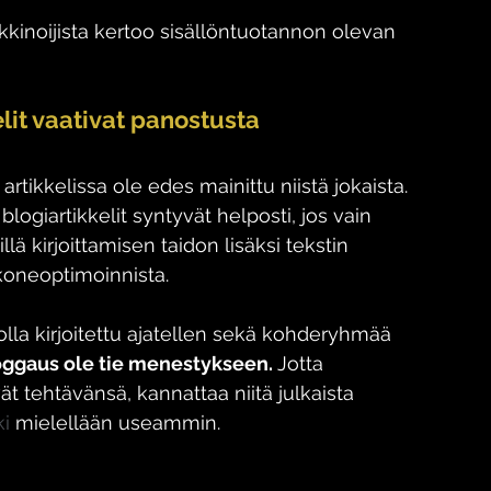
kkinoijista kertoo sisällöntuotannon olevan 
it vaativat panostusta
artikkelissa ole edes mainittu niistä jokaista. 
ogiartikkelit syntyvät helposti, jos vain 
llä kirjoittamisen taidon lisäksi tekstin 
koneoptimoinnista. 
y olla kirjoitettu ajatellen sekä kohderyhmää 
oggaus ole tie menestykseen. 
Jotta 
t tehtävänsä, kannattaa niitä julkaista 
ki
 mielellään useammin.