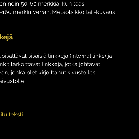
on noin 50-60 merkkiä, kun taas 
-160 merkin verran. Metaotsikko tai -kuvaus 
kkejä
sältävät sisäisiä linkkejä (internal links) ja 
inkit tarkoittavat linkkejä, jotka johtavat 
n, jonka olet kirjoittanut sivustollesi. 
sivustolle.
tu teksti