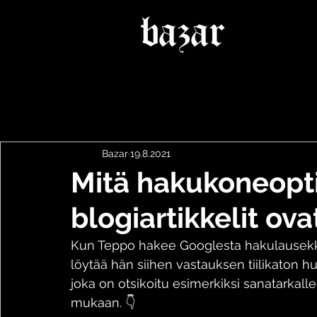
Bazar
19.8.2021
Mitä hakukoneopt
blogiartikkelit ova
Kun Teppo hakee Googlesta hakulausekk
löytää hän siihen vastauksen tiilikaton huo
joka on otsikoitu esimerkiksi sanatarka
mukaan. 👇