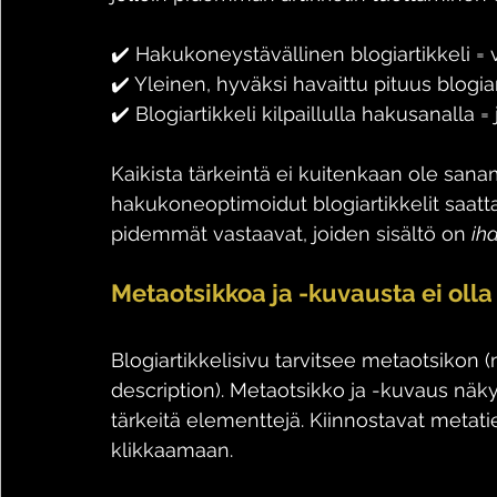
✔️ Hakukoneystävällinen blogiartikkeli =
✔️ Yleinen, hyväksi havaittu pituus blogia
✔️ Blogiartikkeli kilpaillulla hakusanalla 
Kaikista tärkeintä ei kuitenkaan ole sana
hakukoneoptimoidut blogiartikkelit saatt
pidemmät vastaavat, joiden sisältö on 
ih
Metaotsikkoa ja -kuvausta ei oll
Blogiartikkelisivu tarvitsee metaotsikon
description). Metaotsikko ja -kuvaus näky
tärkeitä elementtejä. Kiinnostavat metat
klikkaamaan.