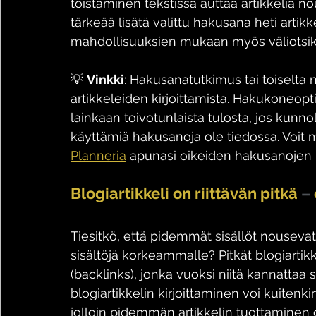
toistaminen tekstissä auttaa artikkelia n
tärkeää lisätä valittu hakusana heti artikk
mahdollisuuksien mukaan myös väliotsikoi
💡 
Vinkki
: Hakusanatutkimus tai toiselta
artikkeleiden kirjoittamista. Hakukoneopti
lainkaan toivotunlaista tulosta, jos kunnol
käyttämiä hakusanoja ole tiedossa. Voit
Planneria
 apunasi oikeiden hakusanojen 
Blogiartikkeli on riittävän pitkä 
–
Tiesitkö, että pidemmät sisällöt nousevat
sisältöjä korkeammalle? Pitkät blogiarti
(backlinks), jonka vuoksi niitä kannattaa 
blogiartikkelin kirjoittaminen voi kuitenkin 
jolloin pidemmän artikkelin tuottaminen