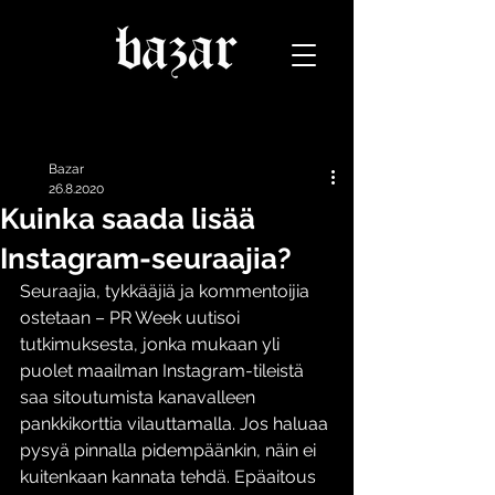
Päivitys
Bazar
26.8.2020
Kuinka saada lisää
Instagram-seuraajia?
Seuraajia, tykkääjiä ja kommentoijia 
ostetaan – PR Week uutisoi 
tutkimuksesta, jonka mukaan yli 
puolet maailman Instagram-tileistä 
saa sitoutumista kanavalleen 
pankkikorttia vilauttamalla. Jos haluaa 
pysyä pinnalla pidempäänkin, näin ei 
kuitenkaan kannata tehdä. Epäaitous 