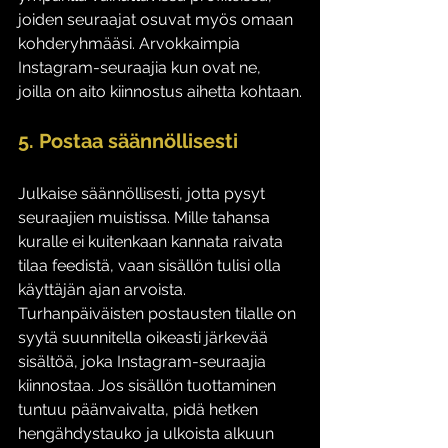
joiden seuraajat osuvat myös omaan 
kohderyhmääsi. Arvokkaimpia 
Instagram-seuraajia kun ovat ne, 
joilla on aito kiinnostus aihetta kohtaan.
5. Postaa säännöllisesti
Julkaise säännöllisesti, jotta pysyt 
seuraajien muistissa. Mille tahansa 
kuralle ei kuitenkaan kannata raivata 
tilaa feedistä, vaan sisällön tulisi olla 
käyttäjän ajan arvoista. 
Turhanpäiväisten postausten tilalle on 
syytä suunnitella oikeasti järkevää 
sisältöä, joka Instagram-seuraajia 
kiinnostaa. Jos sisällön tuottaminen 
tuntuu päänvaivalta, pidä hetken 
hengähdystauko ja ulkoista alkuun 