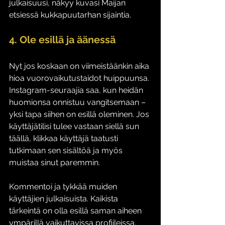
julkaisuusi, näkyy kuvasi Maijan 
etsiessä kukkapuutarhan sijaintia.
4. Ole esillä ja äänessä
Nyt jos koskaan on viimeistäänkin aika 
hioa vuorovaikutustaidot huippuunsa. 
Instagram-seuraajia saa, kun heidän 
huomionsa onnistuu vangitsemaan – 
yksi tapa siihen on esillä oleminen. Jos 
käyttäjätilisi tulee vastaan siellä sun 
täällä, klikkaa käyttäjä taatusti 
tutkimaan sen sisältöä ja myös 
muistaa sinut paremmin.
Kommentoi ja tykkää muiden 
käyttäjien julkaisuista. Kaikista 
tärkeintä on olla esillä saman aiheen 
ympärillä vaikuttavissa profiileissa, 