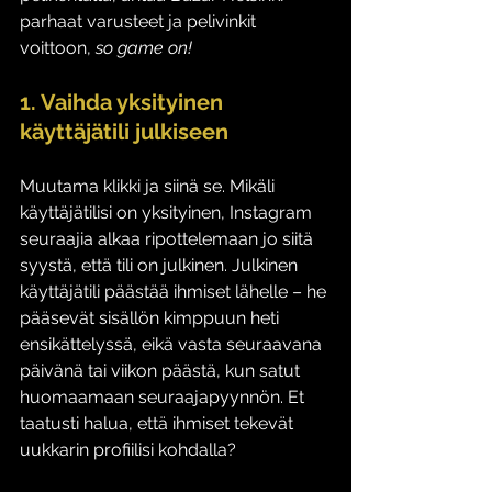
parhaat varusteet ja pelivinkit 
voittoon, 
so game on!
1. Vaihda yksityinen 
käyttäjätili julkiseen
Muutama klikki ja siinä se. Mikäli 
käyttäjätilisi on yksityinen, Instagram 
seuraajia alkaa ripottelemaan jo siitä 
syystä, että tili on julkinen. Julkinen 
käyttäjätili päästää ihmiset lähelle – he 
pääsevät sisällön kimppuun heti 
ensikättelyssä, eikä vasta seuraavana 
päivänä tai viikon päästä, kun satut 
huomaamaan seuraajapyynnön. Et 
taatusti halua, että ihmiset tekevät 
uukkarin profiilisi kohdalla? 