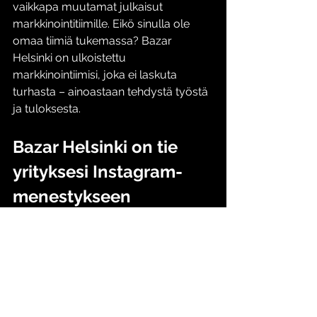
vaikkapa muutamat julkaisut 
markkinointitiimille. Eikö sinulla ole 
omaa tiimiä tukemassa? Bazar 
Helsinki on ulkoistettu 
markkinointiimisi, joka ei laskuta 
turhasta – ainoastaan tehdystä työstä 
ja tuloksesta. 
Bazar Helsinki on tie 
yrityksesi Instagram-
menestykseen
Näillä vinkeillä saat kourallisen lisää 
Instagram-seuraajia, ole hyvä! 
Haluatko kuulla lisää? Bazar Helsinki 
on tie yrityksesi Instagram-
menestykseen – ota yhteyttä sivun 
alareunasta löytyvän 