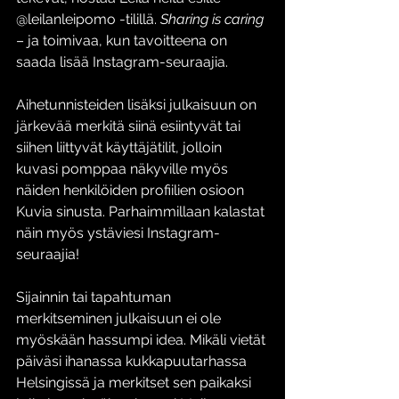
@leilanleipomo -tilillä. 
Sharing is caring
– ja toimivaa, kun tavoitteena on 
saada lisää Instagram-seuraajia. 
Aihetunnisteiden lisäksi julkaisuun on 
järkevää merkitä siinä esiintyvät tai 
siihen liittyvät käyttäjätilit, jolloin 
kuvasi pomppaa näkyville myös 
näiden henkilöiden profiilien osioon 
Kuvia sinusta.
 Parhaimmillaan kalastat 
näin myös ystäviesi Instagram-
seuraajia!
Sijainnin tai tapahtuman 
merkitseminen julkaisuun ei ole 
myöskään hassumpi idea. Mikäli vietät 
päiväsi ihanassa kukkapuutarhassa 
Helsingissä ja merkitset sen paikaksi 