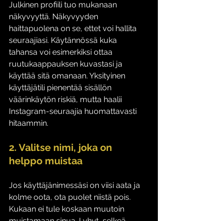
Julkinen profiili tuo mukanaan 
näkyvyyttä. Näkyvyyden 
haittapuolena on se, ettet voi hallita 
seuraajiasi. Käytännössä kuka 
tahansa voi esimerkiksi ottaa 
ruutukaappauksen kuvastasi ja 
käyttää sitä omanaan. Yksityinen 
käyttäjätili pienentää sisällön 
väärinkäytön riskiä, mutta haalii 
Instagram-seuraajia huomattavasti 
hitaammin.
2. Valitse nimi, joka on 
helppo muistaa
Jos käyttäjänimessäsi on viisi aata ja 
kolme oota, ota puolet niistä pois. 
Kukaan ei tule koskaan muutoin 
muistamaan sinua. Lyhyt, selkeä 