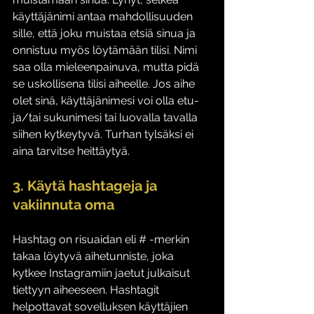
käyttäjänimi antaa mahdollisuuden 
sille, että joku muistaa etsiä sinua ja 
onnistuu myös löytämään tilisi. Nimi 
saa olla mieleenpainuva, mutta pidä 
se uskollisena tilisi aiheelle. Jos aihe 
olet sinä, käyttäjänimesi voi olla etu- 
ja/tai sukunimesi tai luovalla tavalla 
siihen kytkeytyvä. Turhan tylsäksi ei 
aina tarvitse heittäytyä. 
3. Käytä hashtageja ja 
vakiinnuta oma
Hashtag on risuaidan eli # -merkin 
takaa löytyvä aihetunniste, joka 
kytkee Instagramiin jaetut julkaisut 
tiettyyn aiheeseen. Hashtagit 
helpottavat sovelluksen käyttäjien 