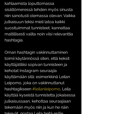
kahlaamista loputtomassa 
sisältömeressä tehden myös sinusta 
niin sanotusti olemassa olevan. Vaikka 
julkaisuun tekisi mieli latoa kaikki 
suosituimmat tunnisteet, kannattaa 
maltillisesti valita noin viisi relevanttia 
hashtagia.
Oman hashtagin vakiinnuttaminen 
toimii käytännössä siten, että keksit 
käyttäjätiliisi sopivan tunnisteen ja 
kehotat Instagram seuraajia 
käyttämään sitä: esimerkkinä Leilan 
Leipomo, joka on vakiinnuttanut 
hashtagikseen 
#leilanleipomo
. Leila 
käyttää kyseistä tunnistetta jokaisessa 
julkaisussaan, kehottaa seuraajiaan 
tekemään myös niin ja kun he näin 
tekevät, nostaa Leila heitä esille 