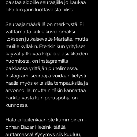
paistaa aidoille seuraajille jo kaukaa 
eikä luo järin luottavaista fiilistä.
Seuraajamäärällä on merkitystä. Ei 
välttämättä kukkakuvia omaksi 
ilokseen julkaisevalle Martalle, mutta 
muille kylläkin. Etenkin kun yritykset 
käyvät jatkuvaa kilpailua asiakkaiden 
huomiosta, on Instagramilla 
paikkansa yrittäjän puhelimessa. 
Instagram-seuraajia voidaan tietysti 
haalia myös erilaisilla tempauksilla ja 
arvonnoilla, mutta niitäkin kannattaa 
harkita vasta kun peruspohja on 
kunnossa. 
Hätä ei kuitenkaan ole kummoinen –  
onhan Bazar Helsinki täällä 
auttamassa! Kysymys siis kuuluu, 