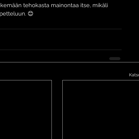
tekemään tehokasta mainontaa itse, mikäli 
petteluun. 😊
Katso