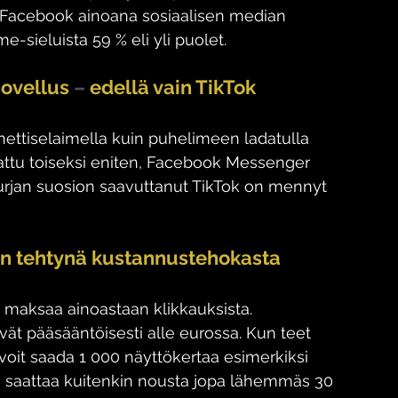
sa Facebook ainoana sosiaalisen median 
e-sieluista 
59 %
 eli yli puolet. 
sovellus 
–
 edellä vain TikTok
nettiselaimella kuin puhelimeen ladatulla 
attu toiseksi eniten, Facebook Messenger 
urjan suosion saavuttanut TikTok on mennyt 
ein tehtynä kustannustehokasta
maksaa ainoastaan klikkauksista. 
vät pääsääntöisesti alle eurossa. Kun teet 
voit saada 1 000 näyttökertaa esimerkiksi 
a saattaa kuitenkin nousta jopa lähemmäs 30 