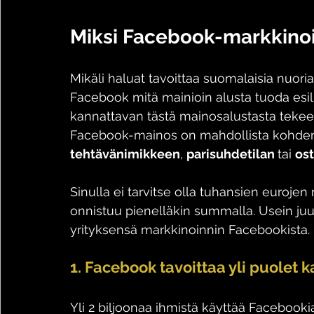
Miksi Facebook-markkinoi
Mikäli haluat tavoittaa suomalaisia nuoria 
Facebook mitä mainioin alusta tuoda esill
kannattavan tästä mainosalustasta teke
Facebook-mainos on mahdollista kohde
tehtävänimikkeen
, 
parisuhdetilan 
tai 
os
Sinulla ei tarvitse olla tuhansien euroje
onnistuu pienelläkin summalla. Usein juurik
yrityksensä markkinoinnin Facebookista.
1. Facebook tavoittaa yli puolet k
Yli 2 biljoonaa ihmistä käyttää Facebookia 