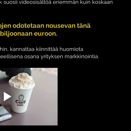
ook suosii videosisältöä enemmän kuin koskaan 
jen odotetaan nousevan tänä 
 biljoonaan euroon. 
ihin, kannattaa kiinnittää huomiota 
leellisena osana yrityksen markkinointia. 