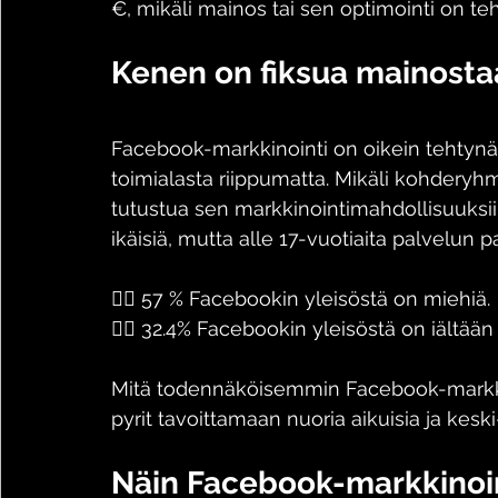
€, mikäli mainos tai sen optimointi on te
Kenen on fiksua mainosta
Facebook-markkinointi on oikein tehtynä
toimialasta riippumatta. Mikäli kohderyh
tutustua sen markkinointimahdollisuuksi
ikäisiä, mutta alle 17-vuotiaita palvelun pa
🧍‍♂️ 57 % Facebookin yleisöstä on miehiä. 
👱‍♀️ 32.4% Facebookin yleisöstä on iältään
Mitä todennäköisemmin Facebook-markkino
pyrit tavoittamaan nuoria aikuisia ja keski-
Näin Facebook-markkinoin