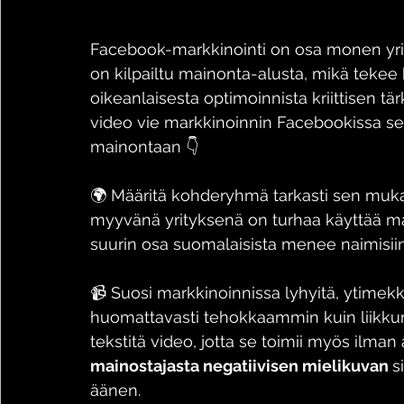
Facebook-markkinointi on osa monen yri
on kilpailtu mainonta-alusta, mikä teke
oikeanlaisesta optimoinnista kriittisen tä
video vie markkinoinnin Facebookissa seu
mainontaan 👇
🌍 Määritä kohderyhmä tarkasti sen mukaa
myyvänä yrityksenä on turhaa käyttää main
suurin osa suomalaisista menee naimisiin
📹 Suosi markkinoinnissa lyhyitä, ytimekkäi
huomattavasti tehokkaammin kuin liikkum
tekstitä video, jotta se toimii myös ilman
mainostajasta negatiivisen mielikuvan 
s
äänen.