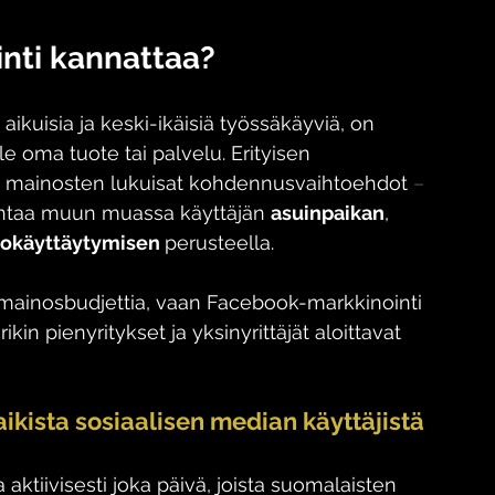
nti kannattaa?
aikuisia ja keski-ikäisiä työssäkäyviä, on 
e oma tuote tai palvelu. Erityisen 
e mainosten lukuisat kohdennusvaihtoehdot 
–
ntaa muun muassa käyttäjän 
asuinpaikan
, 
tokäyttäytymisen 
perusteella. 
n mainosbudjettia, vaan Facebook-markkinointi 
in pienyritykset ja yksinyrittäjät aloittavat 
aikista sosiaalisen median käyttäjistä
aktiivisesti joka päivä, joista suomalaisten 