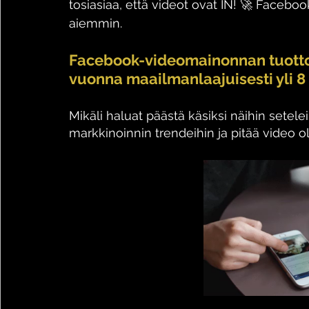
tosiasiaa, että videot ovat IN! 🚀 Faceb
aiemmin. 
Facebook-videomainonnan tuotto
vuonna maailmanlaajuisesti yli 8
Mikäli haluat päästä käsiksi näihin setele
markkinoinnin trendeihin ja pitää video o