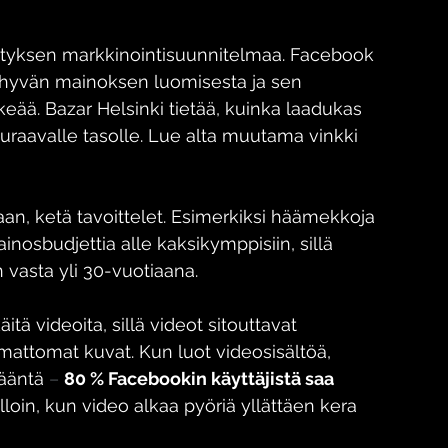
tyksen markkinointisuunnitelmaa. Facebook 
e hyvän mainoksen luomisesta ja sen 
rkeää. Bazar Helsinki tietää, kuinka laadukas 
raavalle tasolle. Lue alta muutama vinkki 
n, ketä tavoittelet. Esimerkiksi häämekkoja 
osbudjettia alle kaksikymppisiin, sillä 
 vasta yli 30-vuotiaana.
tä videoita, sillä videot sitouttavat 
attomat kuvat. Kun luot videosisältöä, 
 ääntä 
–
80 % Facebookin käyttäjistä saa 
illoin, kun video alkaa pyöriä yllättäen kera 