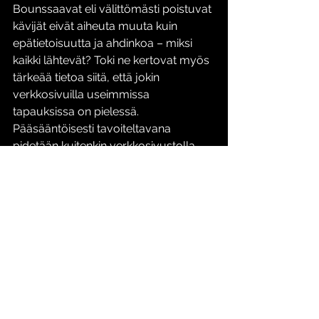
Bounssaavat eli välittömästi poistuvat 
kävijät eivät aiheuta muuta kuin 
epätietoisuutta ja ahdinkoa – miksi 
kaikki lähtevät? Toki ne kertovat myös 
tärkeää tietoa siitä, että jokin 
verkkosivuilla useimmissa 
tapauksissa on pielessä. 
Pääsääntöisesti tavoiteltavana 
pidetään kuitenkin verkkosivustolla 
pidempään viihtyviä kävijöitä. Bazar 
Helsinki huomaa piilossa pysyneet 
ongelmakohdat ja ratkaisee ne: 
ongelmia voivat tuottaa muun 
muassa huonolaatuinen sisältö, 
kehnosti mobiilioptimoitu sivu tai 
esimerkiksi CTA:n huono sijainti. Älä 
paini probleemien kanssa yksin! Ota 
yhteyttä Bazarin tiimiin sivun 
alareunasta löytyvällä 