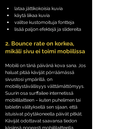
lataa jättikokoisia kuvia
käytä liikaa kuvia
valitse kustomoituja fontteja
lisää paljon efektejä ja slidereita 
2. Bounce rate on korkea, 
mikäli sivu ei toimi mobiilissa
Mobiili on tänä päivänä kova sana. Jos 
haluat pitää kävijät pörräämässä 
sivustosi ympärillä, on 
mobiiliystävällisyys välttämättömyys. 
Suurin osa surffailee internetissä 
mobiililaitteen – kuten puhelimen tai 
tabletin välityksellä sen sijaan, että 
istuisivat pöytäkoneella päivät pitkät. 
Kävijät odottavat saavansa tiedon 
käsiinsä nopeasti mobiililaitteella, 