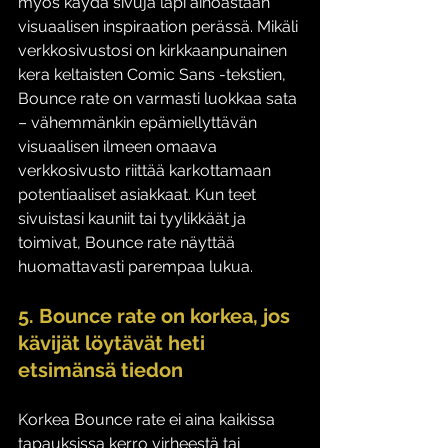
myös käydä sivuja läpi ainoastaan 
visuaalisen inspiraation perässä. Mikäli 
verkkosivustosi on kirkkaanpunainen 
kera keltaisten Comic Sans -tekstien, 
Bounce rate on varmasti luokkaa sata 
– vähemmänkin epämiellyttävän 
visuaalisen ilmeen omaava 
verkkosivusto riittää karkottamaan 
potentiaaliset asiakkaat. Kun teet 
sivuistasi kauniit tai tyylikkäät ja 
toimivat, Bounce rate näyttää 
huomattavasti parempaa lukua. 
5. Bounce rate on korkea, jos 
kävijät löytävät heti 
etsimänsä tiedon
Korkea Bounce rate ei aina kaikissa 
tapauksissa kerro virheestä tai 