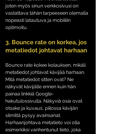
joten myös sinun verkkosivusi on 
vastattava tähän tarpeeseen olemalla 
nopeasti latautuva ja mobiiliin 
optimoitu. 
3. Bounce rate on korkea, jos 
metatiedot johtavat harhaan
Bounce rate kokee kolauksen, mikäli 
metatiedot johtavat kävijää harhaan. 
Mitä metatiedot sitten ovat? Ne 
näkyvät kävijälle ennen kuin hän 
painaa linkkiä Google-
hakutulossivulla. Näkyviä osia ovat 
otsake ja kuvaus, piilossa kävijän 
silmiltä pysyy avainsanat. 
Harhaanjohtava metatieto voi olla 
esimerkiksi vanhentunut tieto, joka 