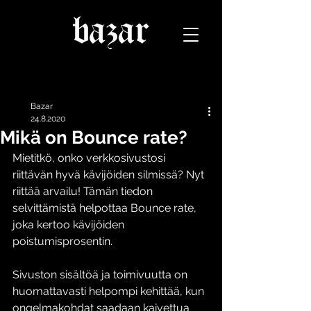
Päivitys
Bazar
24.8.2020
Mikä on Bounce rate?
Mietitkö, onko verkkosivustosi 
riittävän hyvä kävijöiden silmissä? Nyt 
riittää arvailu! Tämän tiedon 
selvittämistä helpottaa Bounce rate, 
joka kertoo kävijöiden 
poistumisprosentin. 
Sivuston sisältöä ja toimivuutta on 
huomattavasti helpompi kehittää, kun 
ongelmakohdat saadaan kaivettua 