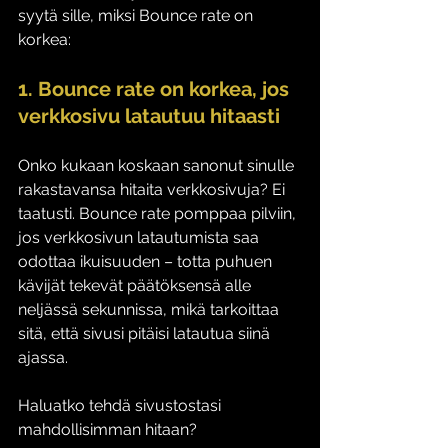
syytä sille, miksi Bounce rate on 
korkea: 
1. Bounce rate on korkea, jos 
verkkosivu latautuu hitaasti
Onko kukaan koskaan sanonut sinulle 
rakastavansa hitaita verkkosivuja? Ei 
taatusti. Bounce rate pomppaa pilviin, 
jos verkkosivun latautumista saa 
odottaa ikuisuuden – totta puhuen 
kävijät tekevät päätöksensä alle 
neljässä sekunnissa, mikä tarkoittaa 
sitä, että sivusi pitäisi latautua siinä 
ajassa. 
Haluatko tehdä sivustostasi 
mahdollisimman hitaan? 