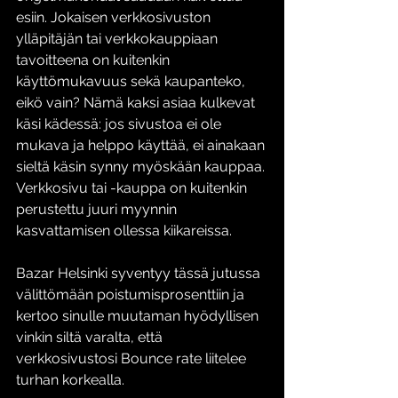
esiin. Jokaisen verkkosivuston 
ylläpitäjän tai verkkokauppiaan 
tavoitteena on kuitenkin 
käyttömukavuus sekä kaupanteko, 
eikö vain? Nämä kaksi asiaa kulkevat 
käsi kädessä: jos sivustoa ei ole 
mukava ja helppo käyttää, ei ainakaan 
sieltä käsin synny myöskään kauppaa. 
Verkkosivu tai -kauppa on kuitenkin 
perustettu juuri myynnin 
kasvattamisen ollessa kiikareissa. 
Bazar Helsinki syventyy tässä jutussa 
välittömään poistumisprosenttiin ja 
kertoo sinulle muutaman hyödyllisen 
vinkin siltä varalta, että 
verkkosivustosi Bounce rate liitelee 
turhan korkealla.