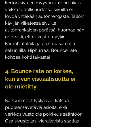
kertoo sivujen myyvän autonrenkaita, 
vaikka todellisuudessa sivuilta ei 
löydä yhtäkään autonrengasta. Tällöin 
kävijän klikatessa sivuille 
autonrenkaiden perässä, huomaa hän 
nopeasti, että sivusto myykin 
kaurahiutaleita ja poistuu samalla 
sekunnilla. Hiphurraa, Bounce rate 
kohoaa kohti taivasta!
4. Bounce rate on korkea, 
kun sivun visuaalisuutta ei 
ole mietitty
Kaikki ihmiset tykkäävät katsoa 
puoleensavetäviä asioita, eikä 
verkkosivusto ole poikkeus sääntöön. 
Osa sivustollasi vierailevista saattaa 