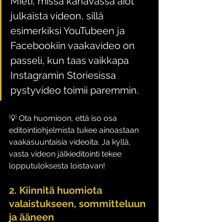
Mieti, missä kanavassa aiot 
julkaista videon, sillä 
esimerkiksi YouTubeen ja 
Facebookiin vaakavideo on 
passeli, kun taas vaikkapa 
Instagramin Storiesissa 
pystyvideo toimii paremmin.
💡 Ota huomioon, että iso osa 
editointiohjelmista tukee ainoastaan 
vaakasuuntaisia videoita. Ja kyllä, 
vasta videon jälkieditointi tekee 
lopputuloksesta loistavan!
2. Kiinnitä huomiota 
valaistukseen, sommitteluun 
ja ääneen