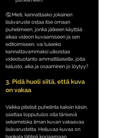
🤔 Mieti, kannattaako jokainen 
lisävaruste ostaa itse omaan 
puhelimeen, jonka jälkeen käyttää 
aikaa videon kuvaamiseen ja sen 
editoimiseen, vai tuleeko 
kannattavammaksi ulkoistaa 
videotuotanto ammattilaiselle, jolta 
kalusto, aika ja osaaminen jo löytyy?
3. Pidä huoli siitä, että kuva 
on vakaa
Vaikka pitelisit puhelinta kaksin käsin, 
saattaa lopputulos olla tärisevä 
sekamelska ilman kuvan vakaavaa 
lisävarustetta. Heiluvaa kuvaa on 
hankala lähteä korjaamaan 