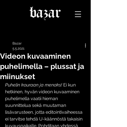
Päivitys
Bazar
5.5.2021
Videon kuvaaminen
puhelimella – plussat ja
miinukset
Puhelin kouraan ja menoks! 
Ei kun 
hetkinen, hyvän videon kuvaaminen 
puhelimella vaatii hieman 
suunnittelua sekä muutaman 
lisävarusteen, jotta editointivaiheessa 
ei tarvitse tehdä U-käännöstä takaisin 
kuvauspaikalle. Pohditaan yhdessä, 