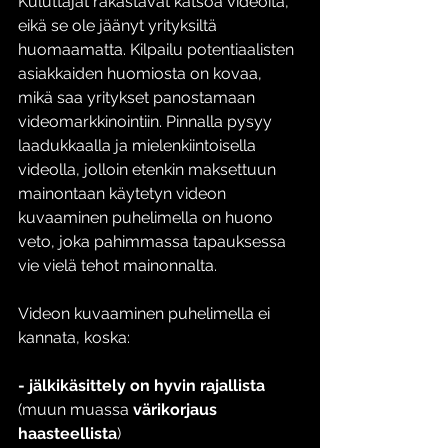
Kuluttajat rakastavat katsoa videoita, 
eikä se ole jäänyt yrityksiltä 
huomaamatta. Kilpailu potentiaalisten 
asiakkaiden huomiosta on kovaa, 
mikä saa yritykset panostamaan 
videomarkkinointiin. Pinnalla pysyy 
laadukkaalla ja mielenkiintoisella 
videolla, jolloin etenkin maksettuun 
mainontaan käytetyn videon 
kuvaaminen puhelimella on huono 
veto, joka pahimmassa tapauksessa 
vie vielä tehot mainonnalta. 
Videon kuvaaminen puhelimella ei 
kannata, koska:
- jälkikäsittely on hyvin rajallista
(muun muassa 
värikorjaus 
haasteellista
)