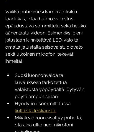
Vaikka puhelimesi kamera olisikin 
laadukas, pilaa huono valaistus, 
epäedustava sommittelu sekä heikko 
äänenlaatu videon. Esimerkiksi pieni 
jalustaan kiinnitettävä LED-valo tai 
omalla jalustalla seisova studiovalo 
sekä ulkoinen mikrofoni tekevät 
ihmeitä!
Suosi luonnonvaloa tai 
kuvaukseen tarkoitettua 
valaistusta yöpöydältä löytyvän 
pöytälampun sijaan. 
Hyödynnä sommittelussa 
kultaista leikkausta
.
Mikäli videoon sisältyy puhetta, 
ota aina ulkoinen mikrofoni 
puhelimeen. 