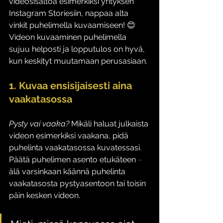
videosisältöä esimerkiksi yrityksen 
Instagram Storiesiin, nappaa alta 
vinkit puhelimella kuvaamiseen! 😊 
Videon kuvaaminen puhelimella 
sujuu helposti ja lopputulos on hyvä, 
kun keskityt muutamaan perusasiaan. 
1. Kuvaa ensisijaisesti aina 
vaakatasossa
Pysty vai vaaka?
 Mikäli haluat julkaista 
videon esimerkiksi vaakana, pidä 
puhelinta vaakatasossa kuvatessasi. 
Päätä puhelimen asento etukäteen 
–
älä varsinkaan käännä puhelinta 
vaakatasosta pystyasentoon tai toisin 
päin kesken videon. 