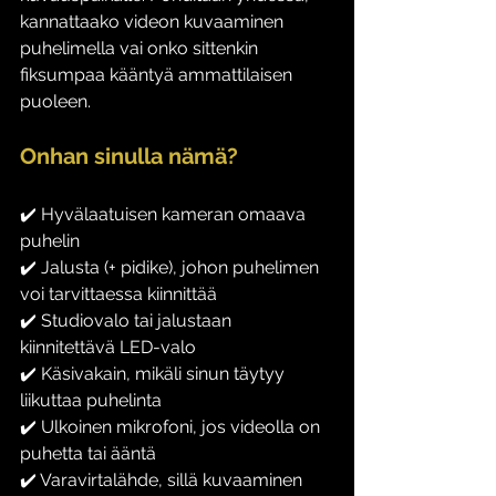
kannattaako videon kuvaaminen 
puhelimella vai onko sittenkin 
fiksumpaa kääntyä ammattilaisen 
puoleen.
Onhan sinulla nämä?
✔️ Hyvälaatuisen kameran omaava 
puhelin
✔️ Jalusta (+ pidike), johon puhelimen 
voi tarvittaessa kiinnittää
✔️ Studiovalo tai jalustaan 
kiinnitettävä LED-valo
✔️ Käsivakain, mikäli sinun täytyy 
liikuttaa puhelinta
✔️ Ulkoinen mikrofoni, jos videolla on 
puhetta tai ääntä
✔️ Varavirtalähde, sillä kuvaaminen 