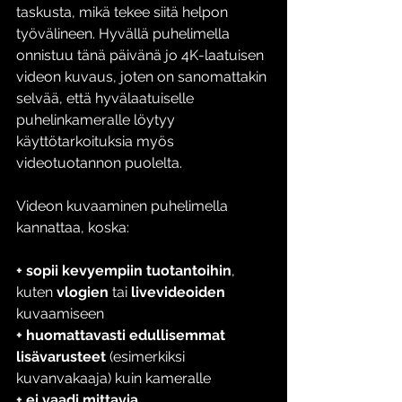
taskusta, mikä tekee siitä helpon 
työvälineen. Hyvällä puhelimella 
onnistuu tänä päivänä jo 4K-laatuisen 
videon kuvaus, joten on sanomattakin 
selvää, että hyvälaatuiselle 
puhelinkameralle löytyy 
käyttötarkoituksia myös 
videotuotannon puolelta. 
Videon kuvaaminen puhelimella 
kannattaa, koska:
+ sopii kevyempiin tuotantoihin
, 
kuten 
vlogien 
tai 
livevideoiden 
kuvaamiseen
+ huomattavasti edullisemmat 
lisävarusteet 
(esimerkiksi 
kuvanvakaaja) kuin kameralle
+ ei vaadi mittavia 