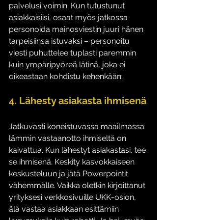
palvelusi voimin. Kun tutustunut 
asiakkaisiisi, osaat myös jatkossa 
personoida mainosviestin juuri hänen 
tarpeisiinsa istuvaksi – personoitu 
viesti puhuttelee tuplasti paremmin 
kuin ympäripyöreä lätinä, joka ei 
oikeastaan kohdistu kehenkään.
4. Lähesty asiakasta ihmisenä
Jatkuvasti koneistuvassa maailmassa 
lämmin vastaanotto ihmiseltä on 
kaivattua. Kun lähestyt asiakastasi, tee 
se ihmisenä. Keskity kasvokkaiseen 
keskusteluun ja jätä Powerpointit 
vähemmälle. Vaikka oletkin kirjoittanut 
yrityksesi verkkosivuille UKK-osion, 
älä vastaa asiakkaan esittämiin 