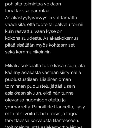
pohjalta toimintaa voidaan 
tarvittaessa parantaa. 
Asiakastyytyväisyys ei välttämättä 
vaadi sitä, että tuote tai palvelu toimii 
kuin rasvattu, vaan kyse on 
kokonaisuudesta. Asiakaskokemus 
pitää sisällään myös kohtaamiset 
sekä kommunikoinnin. 
Mikäli asiakkaalta tulee kasa risuja, älä 
käänny asiakasta vastaan siirtymällä 
puolustustilaan. Liiallinen oman 
toiminnan puolustelu jättää usein 
asiakkaan sivuun, eikä hän tunne 
olevansa huomioon otettu ja 
ymmärretty. Pahoittele tilannetta, kysy 
mitä olisi voitu tehdä toisin ja tarjoa 
tarvittaessa korvausta tilanteeseen. 
Voit mainita, että asiakastyytyväisyys 