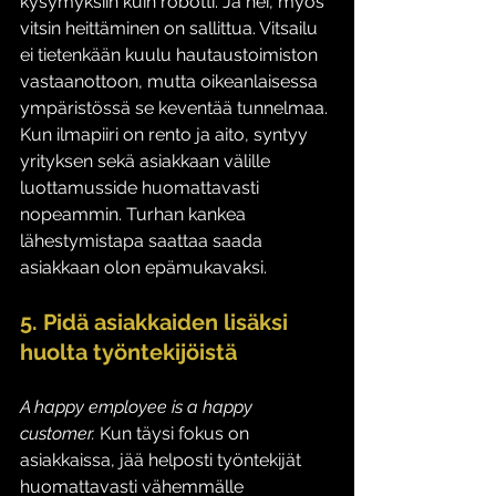
kysymyksiin kuin robotti. Ja hei, myös 
vitsin heittäminen on sallittua. Vitsailu 
ei tietenkään kuulu hautaustoimiston 
vastaanottoon, mutta oikeanlaisessa 
ympäristössä se keventää tunnelmaa. 
Kun ilmapiiri on rento ja aito, syntyy 
yrityksen sekä asiakkaan välille 
luottamusside huomattavasti 
nopeammin. Turhan kankea 
lähestymistapa saattaa saada 
asiakkaan olon epämukavaksi. 
5. Pidä asiakkaiden lisäksi 
huolta työntekijöistä
A happy employee is a happy 
customer. 
Kun täysi fokus on 
asiakkaissa, jää helposti työntekijät 
huomattavasti vähemmälle 