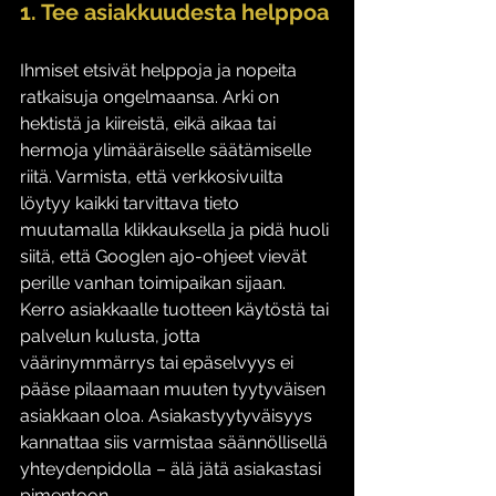
1. Tee asiakkuudesta helppoa
Ihmiset etsivät helppoja ja nopeita 
ratkaisuja ongelmaansa. Arki on 
hektistä ja kiireistä, eikä aikaa tai 
hermoja ylimääräiselle säätämiselle 
riitä. Varmista, että verkkosivuilta 
löytyy kaikki tarvittava tieto 
muutamalla klikkauksella ja pidä huoli 
siitä, että Googlen ajo-ohjeet vievät 
perille vanhan toimipaikan sijaan. 
Kerro asiakkaalle tuotteen käytöstä tai 
palvelun kulusta, jotta 
väärinymmärrys tai epäselvyys ei 
pääse pilaamaan muuten tyytyväisen 
asiakkaan oloa. Asiakastyytyväisyys 
kannattaa siis varmistaa säännöllisellä 
yhteydenpidolla – älä jätä asiakastasi 
pimentoon. 