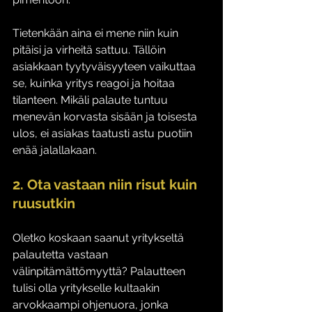
Tietenkään aina ei mene niin kuin 
pitäisi ja virheitä sattuu. Tällöin 
asiakkaan tyytyväisyyteen vaikuttaa 
se, kuinka yritys reagoi ja hoitaa 
tilanteen. Mikäli palaute tuntuu 
menevän korvasta sisään ja toisesta 
ulos, ei asiakas taatusti astu puotiin 
enää jalallakaan. 
2. Ota vastaan niin risut kuin 
ruusutkin
Oletko koskaan saanut yritykseltä 
palautetta vastaan 
välinpitämättömyyttä? Palautteen 
tulisi olla yritykselle kultaakin 
arvokkaampi ohjenuora, jonka 