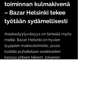
toiminnan kulmakivenä 
– Bazar Helsinki tekee 
työtään sydämellisesti
Asiakastyytyväisyys on tärkeää myös 
meille. Bazar Helsinki on hyvien 
tyyppien mainostoimisto, jossa 
todella puhalletaan asiakkaiden 
kanssa yhteen hiileen! Jokainen 
asiakkuus on meille arvokas. 
Olipa kyse digitaalisista 
markkinointikokonaisuuksista, luovan 
sisällön tuottamisesta tai 
tekstisisällöistä, Bazarin ammattilaiset 
auttavat yrityksiä saavuttamaan 
sovitut tavoitteet. Sinustako Bazar 