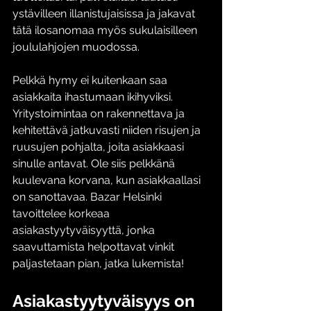
ystävilleen illanistujaisissa ja jakavat 
tätä ilosanomaa myös sukulaisilleen 
joululahjojen muodossa. 
Pelkkä hymy ei kuitenkaan saa 
asiakkaita ihastumaan ikihyviksi. 
Yritystoimintaa on rakennettava ja 
kehitettävä jatkuvasti niiden risujen ja 
ruusujen pohjalta, joita asiakkaasi 
sinulle antavat. Ole siis pelkkänä 
kuulevana korvana, kun asiakkaallasi 
on sanottavaa. Bazar Helsinki 
tavoittelee korkeaa 
asiakastyytyväisyyttä, jonka 
saavuttamista helpottavat vinkit 
paljastetaan pian, jatka lukemista!
Asiakastyytyväisyys on 