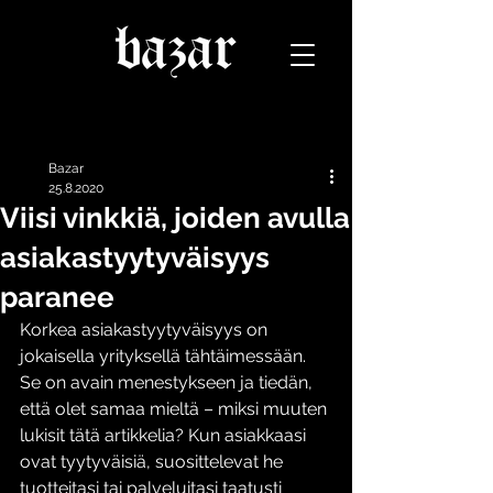
Päivitys
Bazar
25.8.2020
Viisi vinkkiä, joiden avulla
asiakastyytyväisyys
paranee
Korkea asiakastyytyväisyys on 
jokaisella yrityksellä tähtäimessään. 
Se on avain menestykseen ja tiedän, 
että olet samaa mieltä – miksi muuten 
lukisit tätä artikkelia? Kun asiakkaasi 
ovat tyytyväisiä, suosittelevat he 
tuotteitasi tai palveluitasi taatusti 