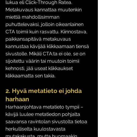
lukua eli Click-Through Ratea. 
Metakuvaus kannattaa muutenkin 
miettiä mahdollisimman 
puhuttelevaksi, jolloin oikeanlainen 
CTA toimii kuin rasvattu. Kiinnostava, 
paikkansapitävä metakuvaus 
kannustaa kävijää klikkaamaan tiensä 
sivustolle. Mikäli CTA:ta ei ole, se on 
sijoitettu väärin tai muutoin toimii 
kehnosti, jää useat klikkaukset 
klikkaamatta sen takia. 
2. Hyvä metatieto ei johda 
harhaan 
Harhaanjohtava metatieto tympii – 
kävijä luulee metatiedon pohjalta 
saavansa ravintolan sivustolta tietoa 
herkulliselta kuulostavasta 
mutakakusta, mutta huomaakin 