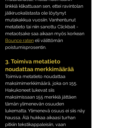
linkkiä klikattuaan sen, ettei ravintolan 
jälkiruokalistasta ole löytynyt 
mutakakkua vuosiin. Vanhentunut 
metatieto tai niin sanottu Clickbait -
metaotsake saa aikaan myös korkean 
Bounce raten
 eli välittömän 
poistumisprosentin. 
3. Toimiva metatieto 
noudattaa merkkimäärää
Toimiva metatieto noudattaa 
maksimimerkkimäärä, joka on 155. 
Hakukoneet lukevat siis 
maksimissaan 155 merkkiä jättäen 
tämän ylimenevän osuuden 
lukematta. Ylimenevä osuus ei siis näy 
haussa. Älä hukkaa aikaasi turhan 
pitkiin tekstikappaleisiin, vaan 