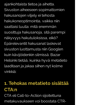
ajankohtaista tietoa ja aihetta. 
Sivuston aiheeseen sopimattomien 
hakusanojen viljely ei tehosta 
hakukoneoptimointia, vaikka niin 
saattaisi luulla: mitä enemmän 
suosittuja hakusanoja, sitä parempi 
näkyvyys hakutuloksissa, eikö? 
Epärelevantit hakusanat laskevat 
sivuston luottamusta niin Googlen 
kuin kävijöidenkin silmissä. Bazar 
Helsinki tietää, kuinka hyvä metatieto 
laaditaan ja jakaa siihen nyt kolme 
vinkkiä: 
1. Tehokas metatieto sisältää 
CTA:n 
CTA eli Call-to-Action sijoitettuna 
metakuvaukseen voi boostata CTR-