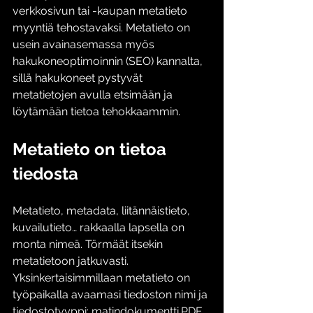
verkkosivun tai -kaupan metatieto 
myyntiä tehostavaksi. Metatieto on 
usein avainasemassa myös 
hakukoneoptimoinnin (SEO) kannalta, 
sillä hakukoneet pystyvät 
metatietojen avulla etsimään ja 
löytämään tietoa tehokkaammin. 
Metatieto on tietoa 
tiedosta
Metatieto, metadata, liitännäistieto, 
kuvailutieto… rakkaalla lapsella on 
monta nimeä. Törmäät itsekin 
metatietoon jatkuvasti. 
Yksinkertaisimmillaan metatieto on 
työpaikalla avaamasi tiedoston nimi ja 
tiedostotyyppi: matindokumentti.PDF 