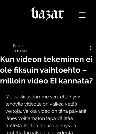
Päivitys
Bazar
12.8.2021
Kun videon tekeminen ei
ole fiksuin vaihtoehto –
milloin video EI kannata?
Me kaikki tiedämme sen, että hyvin 
tehdylle videolle on vaikea vetää 
vertoja. Vaikka video on tänä päivänä 
lähes voittamaton
tapa välittää 
tunteita, kertoa tarinaa ja myydä 
tuotetta tai palvelua, ei videota 