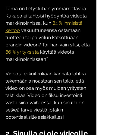
Tämä on tietysti ihan ymmärrettävää. 
Kukapa ei tahtoisi hyödyntää videota 
markkinoinnissa, kun 
84 % ihmisistä 
kertoo
 vakuuttuneensa ostamaan 
tuotteen tai palvelun katsottuaan 
brändin videon? Tai ihan vain siksi, että 
86 % yrityksistä
 käyttää videota 
markkinoinnissaan?
Videota ei kuitenkaan kannata lähteä 
tekemään ainoastaan sen takia, että 
video on osa myös muiden yritysten 
taktiikkaa. Video on fiksu investointi 
vasta siinä vaiheessa, kun sinulla on 
selkeä tarve viestiä jotakin 
potentiaalisille asiakkaillesi.
2. Sinulla ei ole videolle 