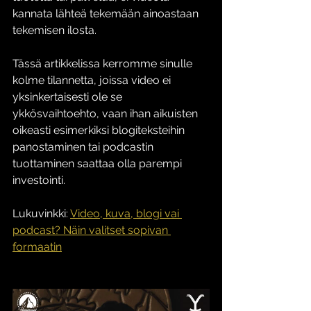
kannata lähteä tekemään ainoastaan 
tekemisen ilosta. 
Tässä artikkelissa kerromme sinulle 
kolme tilannetta, joissa video ei 
yksinkertaisesti ole se 
ykkösvaihtoehto, vaan ihan aikuisten 
oikeasti esimerkiksi blogiteksteihin 
panostaminen tai podcastin 
tuottaminen saattaa olla parempi 
investointi.
Lukuvinkki: 
Video, kuva, blogi vai 
podcast? Näin valitset sopivan 
formaatin