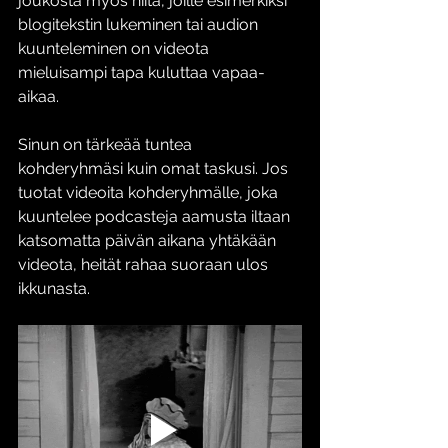
joukosta myös niitä, joille esimerkiksi 
blogitekstin lukeminen tai audion 
kuunteleminen on videota 
mieluisampi tapa kuluttaa vapaa-
aikaa.
Sinun on tärkeää tuntea 
kohderyhmäsi kuin omat taskusi. Jos 
tuotat videoita kohderyhmälle, joka 
kuuntelee podcasteja aamusta iltaan 
katsomatta päivän aikana yhtäkään 
videota, heität rahaa suoraan ulos 
ikkunasta.