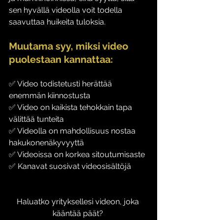
sen hyvällä videolla voit todella 
saavuttaa huikeita tuloksia.
Muutama syy, miksi video 
puolestaan kannattaa:
✅ Video todistetusti herättää 
enemmän kiinnostusta
✅ Video on kaikista tehokkain tapa 
välittää tunteita
✅ Videolla on mahdollisuus nostaa 
hakukonenäkyvyyttä
✅ Videoissa on korkea sitoutumisaste
✅ Kanavat suosivat videosisältöjä
Haluatko yrityksellesi videon, joka 
kääntää päät? 